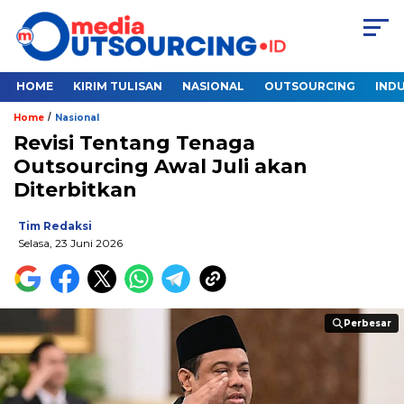
HOME
KIRIM TULISAN
NASIONAL
OUTSOURCING
INDU
/
Home
Nasional
Revisi Tentang Tenaga
Outsourcing Awal Juli akan
Diterbitkan
Tim Redaksi
Selasa, 23 Juni 2026
Perbesar
Perbesar