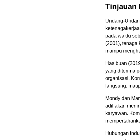
Tinjauan
Undang-Undang
ketenagakerjaa
pada waktu seb
(2001), tenaga
mampu menghas
Hasibuan (2019
yang diterima p
organisasi. Kom
langsung, maup
Mondy dan Mar
adil akan menin
karyawan. Komp
mempertahankan
Hubungan indus