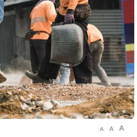
A
A
A