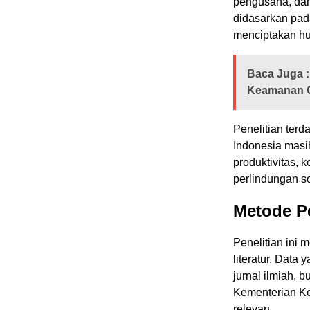
pengusaha, dan
didasarkan pada
menciptakan hu
Baca Juga :
Keamanan O
Penelitian ter
Indonesia masih
produktivitas, 
perlindungan so
Metode Pe
Penelitian ini 
literatur. Data
jurnal ilmiah, 
Kementerian Ke
relevan.