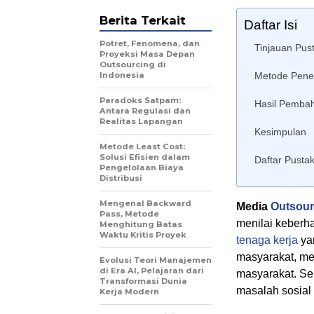
Berita Terkait
Daftar Isi
Potret, Fenomena, dan
Tinjauan Pus
Proyeksi Masa Depan
Outsourcing di
Indonesia
Metode Penel
Paradoks Satpam:
Hasil Pemba
Antara Regulasi dan
Realitas Lapangan
Kesimpulan
Metode Least Cost:
Solusi Efisien dalam
Daftar Pusta
Pengelolaan Biaya
Distribusi
Mengenal Backward
Media
Outsour
Pass, Metode
menilai keberh
Menghitung Batas
Waktu Kritis Proyek
tenaga kerja
ya
masyarakat, me
Evolusi Teori Manajemen
di Era AI, Pelajaran dari
masyarakat. Se
Transformasi Dunia
masalah sosial
Kerja Modern