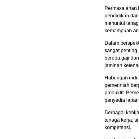
Permasalahan l
pendidikan da
menuntut tenaga 
kemampuan anal
Dalam perspekt
sangat penting
berupa gaji dan
jaminan ketena
Hubungan indus
pemerintah ber
produktif. Peme
penyedia lapan
Berbagai kebija
tenaga kerja, a
kompetensi,