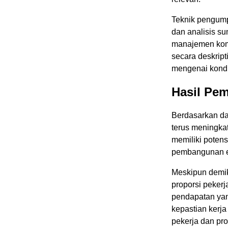
Teknik pengumpul
dan analisis s
manajemen komp
secara deskrip
mengenai kondi
Hasil Pe
Berdasarkan dat
terus meningka
memiliki poten
pembangunan 
Meskipun demik
proporsi pekerj
pendapatan yang
kepastian kerj
pekerja dan pro