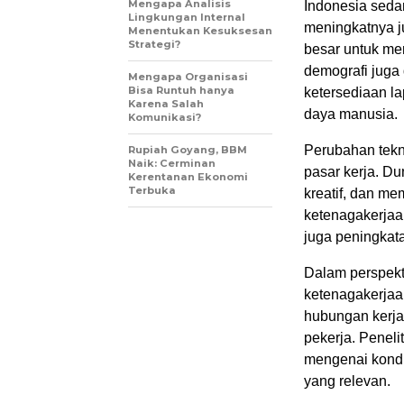
Mengapa Analisis
Indonesia seda
Lingkungan Internal
meningkatnya ju
Menentukan Kesuksesan
Strategi?
besar untuk me
demografi juga
Mengapa Organisasi
Bisa Runtuh hanya
ketersediaan l
Karena Salah
daya manusia.
Komunikasi?
Perubahan tekno
Rupiah Goyang, BBM
Naik: Cerminan
pasar kerja. Du
Kerentanan Ekonomi
Terbuka
kreatif, dan me
ketenagakerjaan
juga peningkat
Dalam perspekt
ketenagakerjaa
hubungan kerja
pekerja. Peneli
mengenai kondi
yang relevan.