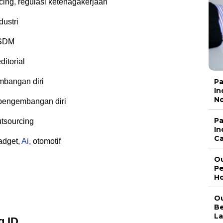
cing, regulasi ketenagakerjaan
dustri
 SDM
itorial
Pa
embangan diri
In
No
 pengembangan diri
Pa
tsourcing
In
Ca
gadget,
Ai
, otomotif
Ou
Pe
Ho
Ou
Be
La
g.ID