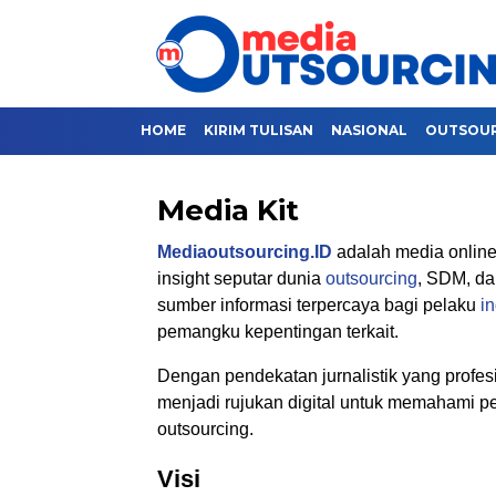
HOME
KIRIM TULISAN
NASIONAL
OUTSOU
Media Kit
Mediaoutsourcing.ID
adalah media online
insight seputar dunia
outsourcing
, SDM, da
sumber informasi terpercaya bagi pelaku
in
pemangku kepentingan terkait.
Dengan pendekatan jurnalistik yang profes
menjadi rujukan digital untuk memahami per
outsourcing.
Visi