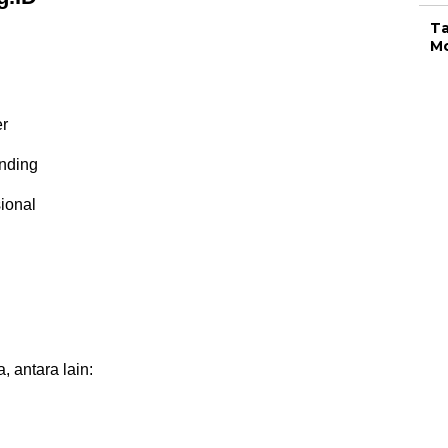
Ta
Mo
er
anding
ional
 antara lain: