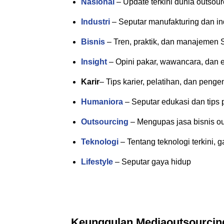
Nasional
– Update terkini dunia outsour
Industri
– Seputar manufakturing dan in
Bisnis
– Tren, praktik, dan manajemen
Insight
– Opini pakar, wawancara, dan ed
Karir
– Tips karier, pelatihan, dan peng
Humaniora
– Seputar edukasi dan tips
Outsourcing
– Mengupas jasa bisnis ou
Teknologi
– Tentang teknologi terkini, 
Lifestyle
– Seputar gaya hidup
Keunggulan Mediaoutsourcin