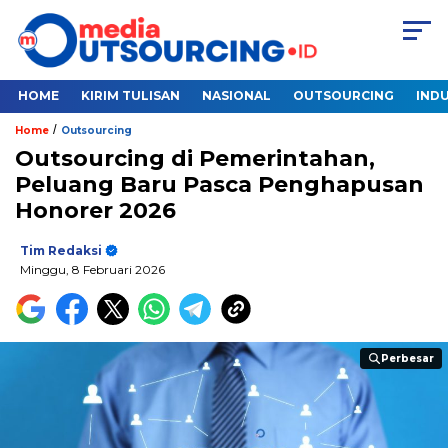
HOME
KIRIM TULISAN
NASIONAL
OUTSOURCING
INDU
/
Home
Outsourcing
Outsourcing di Pemerintahan,
Peluang Baru Pasca Penghapusan
Honorer 2026
Tim Redaksi
Minggu, 8 Februari 2026
Perbesar
Perbesar