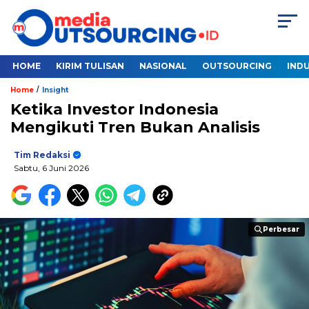
HOME
KIRIM TULISAN
NASIONAL
OUTSOURCING
INDU
/
Home
Insight
Ketika Investor Indonesia
Mengikuti Tren Bukan Analisis
Tim Redaksi
Sabtu, 6 Juni 2026
Perbesar
Perbesar