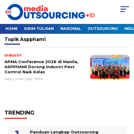
HOME
KIRIM TULISAN
NASIONAL
OUTSOURCING
INDU
Topik
Aspphami
Industri
APMA Conference 2026 di Manila,
ASPPHAMI Dorong Industri Pest
Control Naik Kelas
Sabtu, 9 Mei 2026 - 09:59
TRENDING
Panduan Lengkap Outsourcing