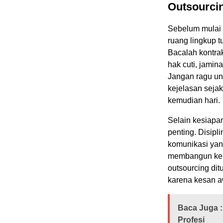
Outsourci
Sebelum mulai 
ruang lingkup t
Bacalah kontrak
hak cuti, jamin
Jangan ragu un
kejelasan seja
kemudian hari.
Selain kesiapan
penting. Disip
komunikasi yan
membangun kepe
outsourcing dit
karena kesan aw
Baca Juga :
Profesi