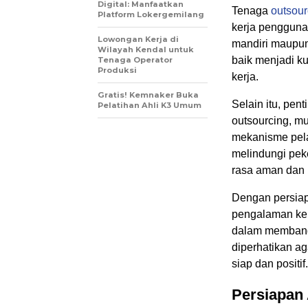
Digital: Manfaatkan
Tenaga
outsour
Platform Lokergemilang
kerja pengguna
Lowongan Kerja di
mandiri maupun 
Wilayah Kendal untuk
baik menjadi ku
Tenaga Operator
Produksi
kerja.
Gratis! Kemnaker Buka
Selain itu, pe
Pelatihan Ahli K3 Umum
outsourcing, mu
mekanisme pela
melindungi pek
rasa aman dan p
Dengan persiap
pengalaman ker
dalam membangu
diperhatikan ag
siap dan positif.
Persiapan 