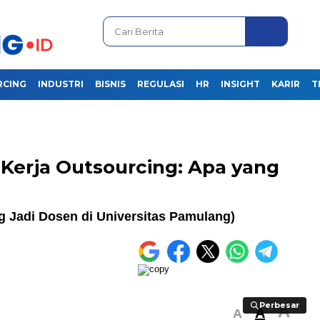
RCING
INDUSTRI
BISNIS
REGULASI
HR
INSIGHT
KARIR
T
erja Outsourcing: Apa yang
 Jadi Dosen di Universitas Pamulang)
Perbesar
Perbesar
A
A
A