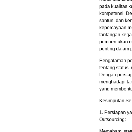
pada kualitas 
kompetensi. De
santun, dan ke
kepercayaan me
tantangan kerj
pembentukan me
penting dalam p
Pengalaman per
tentang status,
Dengan persiap
menghadapi tan
yang membentu
Kesimpulan Se
1.⁠ ⁠Persiapan
Outsourcing:
Memahami statu