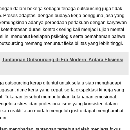
antangan dalam bekerja sebagai tenaga outsourcing juga tidak
n. Proses adaptasi dengan budaya kerja pengguna jasa yang
 kemungkinan adanya perbedaan perlakuan dengan karyawan
 keterbatasan durasi kontrak sering kali menjadi ujian mental
uasi ini menuntut kesiapan psikologis serta pemahaman bahwa
outsourcing memang menuntut fleksibilitas yang lebih tinggi.
Tantangan Outsourcing di Era Modern: Antara Efisiensi
aga outsourcing kerap dituntut untuk selalu siap menghadapi
asan, ritme kerja yang cepat, serta ekspektasi kinerja yang
wal. Tekanan tersebut membutuhkan ketahanan emosional,
elola stres, dan profesionalisme yang konsisten dalam
 Sikap reaktif atau mudah mengeluh justru dapat menghambat
iri.
lam menghadapi tantangan tersebut adalah menjaga fokus