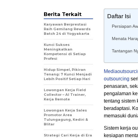
Berita Terkait
Daftar Isi
Karyawan Berprestasi
Persiapan Aw
Raih Gemilang Rewards
Batch 24 di Yogyakarta
Menata Harap
Kunci Sukses
Meningkatkan
Tantangan Ny
Kompetensi di Setiap
Profesi
Hidup Simpel, Pikiran
Mediaoutsourci
Tenang: 7 Kunci Menjadi
outsourcing
ser
Lebih Positif Setiap Hari
penasaran, sek
Lowongan Kerja Field
pengalaman kerj
Collector – AI Trainer,
Kerja Remote
tentang sistem 
beradaptasi. Ko
Lowongan Kerja Sales
Promotor Area
memasuki dunia 
Tulungagung, Kediri &
Blitar
Sistem kerja o
kesiapan menta
Strategi Cari Kerja di Era