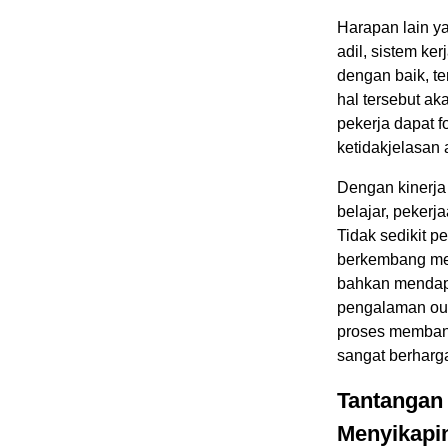
Harapan lain y
adil, sistem ke
dengan baik, t
hal tersebut a
pekerja dapat f
ketidakjelasan a
Dengan kinerja 
belajar, pekerj
Tidak sedikit p
berkembang men
bahkan mendapa
pengalaman out
proses membang
sangat berharga
Tantangan 
Menyikapi