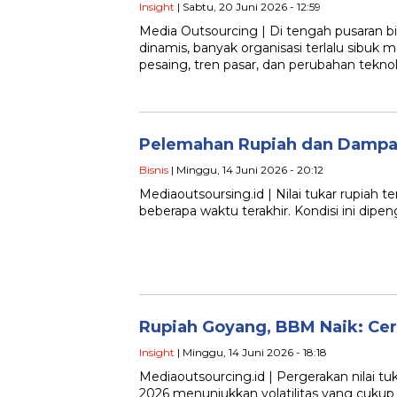
Insight
| Sabtu, 20 Juni 2026 - 12:59
Media Outsourcing | Di tengah pusaran b
dinamis, banyak organisasi terlalu sibuk
pesaing, tren pasar, dan perubahan teknol
Pelemahan Rupiah dan Dampa
Bisnis
| Minggu, 14 Juni 2026 - 20:12
Mediaoutsoursing.id | Nilai tukar rupiah
beberapa waktu terakhir. Kondisi ini dip
Rupiah Goyang, BBM Naik: Ce
Insight
| Minggu, 14 Juni 2026 - 18:18
Mediaoutsourcing.id | Pergerakan nilai tu
2026 menunjukkan volatilitas yang cuku