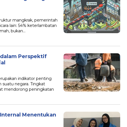
truktur mangkrak, pemerintah
icara lain: 54% keterlambatan
emah, bukan…
 dalam Perspektif
al
rupakan indikator penting
 suatu negara. Tingkat
pat mendorong peningkatan
 Internal Menentukan