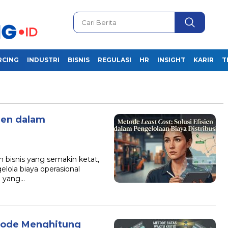
RCING
INDUSTRI
BISNIS
REGULASI
HR
INSIGHT
KARIR
T
sien dalam
 bisnis yang semakin ketat,
ola biaya operasional
a yang…
tode Menghitung