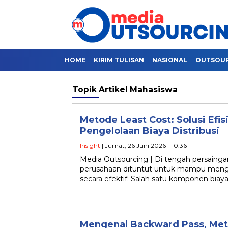
HOME
KIRIM TULISAN
NASIONAL
OUTSOU
Topik
Artikel Mahasiswa
Metode Least Cost: Solusi Efi
Pengelolaan Biaya Distribusi
Insight
| Jumat, 26 Juni 2026 - 10:36
Media Outsourcing | Di tengah persaingan
perusahaan dituntut untuk mampu mengel
secara efektif. Salah satu komponen biay
Mengenal Backward Pass, Me