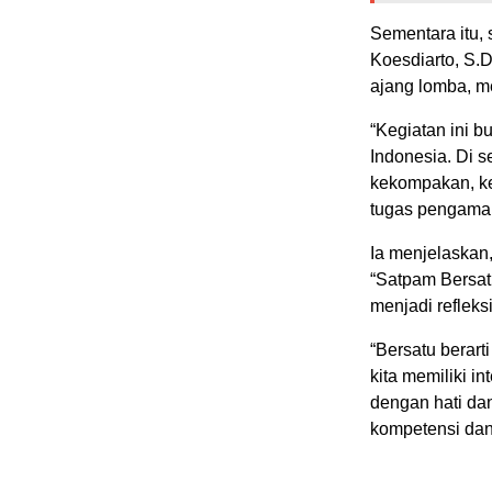
Sementara itu,
Koesdiarto, S.
ajang lomba, me
“Kegiatan ini b
Indonesia. Di se
kekompakan, ke
tugas pengamana
Ia menjelaskan
“Satpam Bersatu
menjadi reflek
“Bersatu berart
kita memiliki in
dengan hati dan
kompetensi dan 