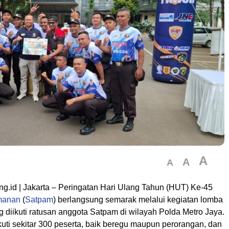
A
A
A
ng.id | Jakarta – Peringatan Hari Ulang Tahun (HUT) Ke-45
manan
(
Satpam
) berlangsung semarak melalui kegiatan lomba
g diikuti ratusan anggota Satpam di wilayah Polda Metro Jaya.
ikuti sekitar 300 peserta, baik beregu maupun perorangan, dan