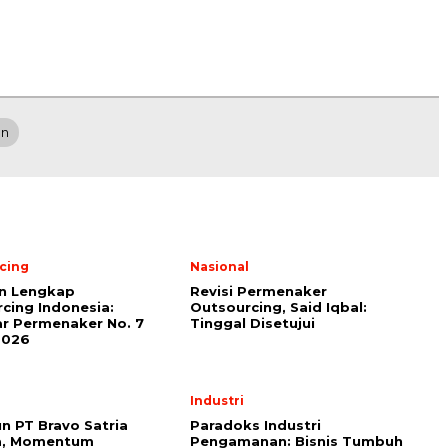
an
cing
Nasional
n Lengkap
Revisi Permenaker
cing Indonesia:
Outsourcing, Said Iqbal:
r Permenaker No. 7
Tinggal Disetujui
2026
Industri
n PT Bravo Satria
Paradoks Industri
a, Momentum
Pengamanan: Bisnis Tumbuh