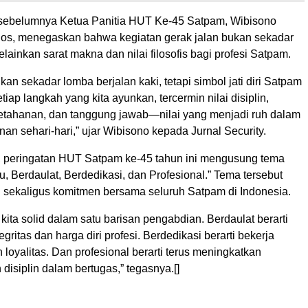
 sebelumnya Ketua Panitia HUT Ke-45 Satpam, Wibisono
Dos, menegaskan bahwa kegiatan gerak jalan bukan sekadar
lainkan sarat makna dan nilai filosofis bagi profesi Satpam.
ukan sekadar lomba berjalan kaki, tetapi simbol jati diri Satpam
tiap langkah yang kita ayunkan, tercermin nilai disiplin,
tahanan, dan tanggung jawab—nilai yang menjadi ruh dalam
n sehari-hari,” ujar Wibisono kepada Jurnal Security.
, peringatan HUT Satpam ke-45 tahun ini mengusung tema
, Berdaulat, Berdedikasi, dan Profesional.” Tema tersebut
si sekaligus komitmen bersama seluruh Satpam di Indonesia.
i kita solid dalam satu barisan pengabdian. Berdaulat berarti
tegritas dan harga diri profesi. Berdedikasi berarti bekerja
 loyalitas. Dan profesional berarti terus meningkatkan
disiplin dalam bertugas,” tegasnya.[]