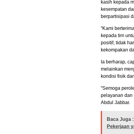
kasih kepada m
kesempatan da
berpartisipasi
“Kami berterim
kepada tim untu
positif, tidak 
kekompakan da
Ia berharap, ca
melainkan menj
kondisi fisik 
“Semoga perole
pelayanan dan 
Abdul Jabbar.
Baca Juga :
Pekerjaan y