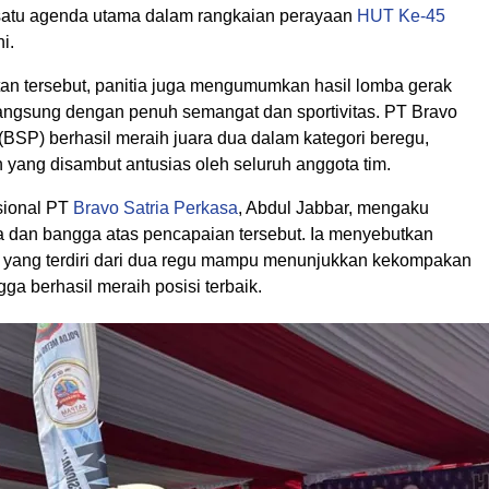
satu agenda utama dalam rangkaian perayaan
HUT Ke-45
i.
n tersebut, panitia juga mengumumkan hasil lomba gerak
langsung dengan penuh semangat dan sportivitas. PT Bravo
(BSP) berhasil meraih juara dua dalam kategori beregu,
 yang disambut antusias oleh seluruh anggota tim.
sional PT
Bravo Satria Perkasa
, Abdul Jabbar, mengaku
 dan bangga atas pencapaian tersebut. Ia menyebutkan
yang terdiri dari dua regu mampu menunjukkan kekompakan
gga berhasil meraih posisi terbaik.