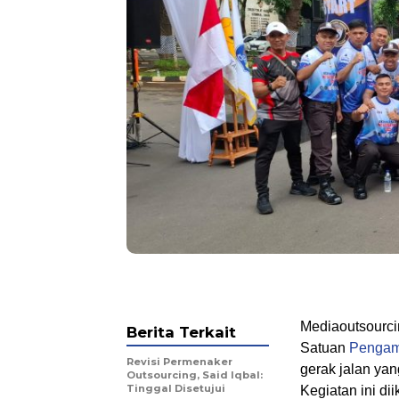
Mediaoutsourci
Berita Terkait
Satuan
Penga
Revisi Permenaker
gerak jalan yan
Outsourcing, Said Iqbal:
Tinggal Disetujui
Kegiatan ini di