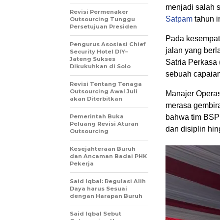
menjadi salah 
Revisi Permenaker
Satpam
tahun in
Outsourcing Tunggu
Persetujuan Presiden
Pada kesempata
Pengurus Asosiasi Chief
jalan yang ber
Security Hotel DIY–
Jateng Sukses
Satria Perkasa 
Dikukuhkan di Solo
sebuah capaian
Revisi Tentang Tenaga
Outsourcing Awal Juli
Manajer Opera
akan Diterbitkan
merasa gembira
Pemerintah Buka
bahwa tim BSP 
Peluang Revisi Aturan
dan disiplin hin
Outsourcing
Kesejahteraan Buruh
dan Ancaman Badai PHK
Pekerja
Said Iqbal: Regulasi Alih
Daya harus Sesuai
dengan Harapan Buruh
Said Iqbal Sebut