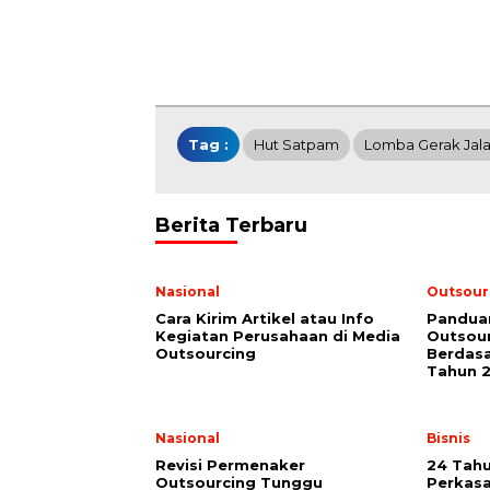
Tag :
Hut Satpam
Lomba Gerak Jal
Berita Terbaru
Nasional
Outsour
Cara Kirim Artikel atau Info
Pandua
Kegiatan Perusahaan di Media
Outsour
Outsourcing
Berdasa
Tahun 
Nasional
Bisnis
Revisi Permenaker
24 Tahu
Outsourcing Tunggu
Perkas