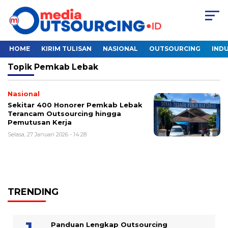
HOME
KIRIM TULISAN
NASIONAL
OUTSOURCING
INDU
Topik
Pemkab Lebak
Nasional
Sekitar 400 Honorer Pemkab Lebak
Terancam Outsourcing hingga
Pemutusan Kerja
Selasa, 27 Januari 2026 - 14:28
TRENDING
Panduan Lengkap Outsourcing