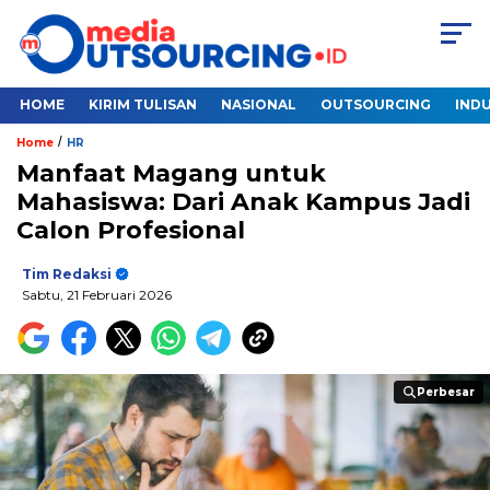
HOME
KIRIM TULISAN
NASIONAL
OUTSOURCING
INDU
/
Home
HR
Manfaat Magang untuk
Mahasiswa: Dari Anak Kampus Jadi
Calon Profesional
Tim Redaksi
Sabtu, 21 Februari 2026
Perbesar
Perbesar