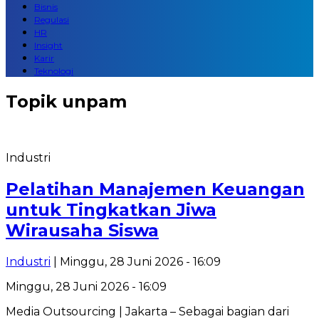
Bisnis
Regulasi
HR
Insight
Karir
Teknologi
Topik
unpam
Industri
Pelatihan Manajemen Keuangan
untuk Tingkatkan Jiwa
Wirausaha Siswa
Industri
| Minggu, 28 Juni 2026 - 16:09
Minggu, 28 Juni 2026 - 16:09
Media Outsourcing | Jakarta – Sebagai bagian dari