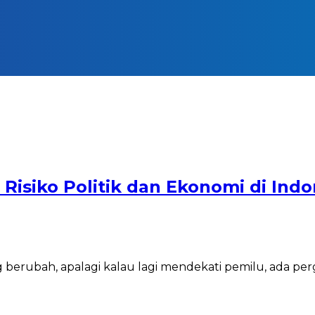
isiko Politik dan Ekonomi di Indo
ering berubah, apalagi kalau lagi mendekati pemilu, ada p