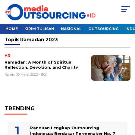
HOME
KIRIM TULISAN
NASIONAL
OUTSOURCING
INDU
Topik
Ramadan 2023
HR
Ramadan: A Month of Spiritual
Reflection, Devotion, and Charity
Kamis, 30 Maret 2023 - 19:21
TRENDING
Panduan Lengkap Outsourcing
Indonesia: Berdasar Permenaker No. 7