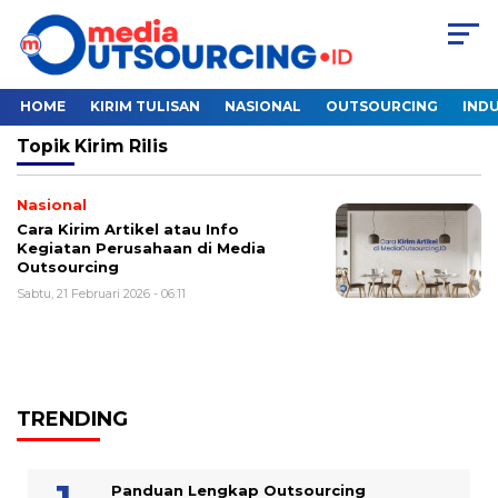
HOME
KIRIM TULISAN
NASIONAL
OUTSOURCING
INDU
Topik
Kirim Rilis
Nasional
Cara Kirim Artikel atau Info
Kegiatan Perusahaan di Media
Outsourcing
Sabtu, 21 Februari 2026 - 06:11
TRENDING
Panduan Lengkap Outsourcing