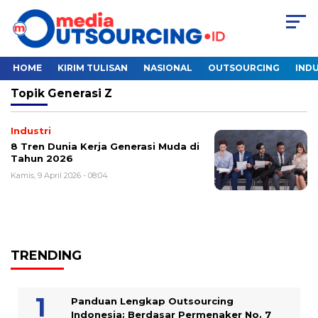
HOME
KIRIM TULISAN
NASIONAL
OUTSOURCING
INDU
Topik
Generasi Z
Industri
8 Tren Dunia Kerja Generasi Muda di
Tahun 2026
Kamis, 9 April 2026 - 08:04
TRENDING
Panduan Lengkap Outsourcing
Indonesia: Berdasar Permenaker No. 7