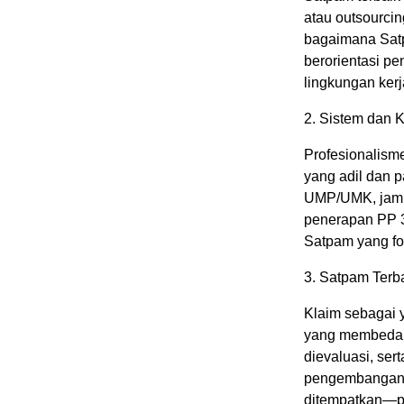
atau outsourci
bagaimana Satp
berorientasi p
lingkungan kerj
2.⁠ ⁠Sistem dan
Profesionalism
yang adil dan p
UMP/UMK, jam k
penerapan PP 3
Satpam yang fok
3.⁠ ⁠Satpam Ter
Klaim sebagai 
yang membedaka
dievaluasi, ser
pengembangan S
ditempatkan—pa