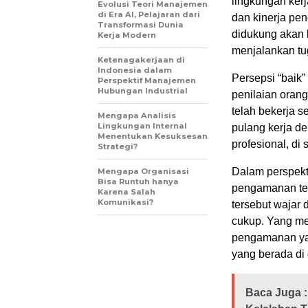
lingkungan ker
Evolusi Teori Manajemen
di Era AI, Pelajaran dari
dan kinerja pe
Transformasi Dunia
didukung akan 
Kerja Modern
menjalankan tu
Ketenagakerjaan di
Indonesia dalam
Persepsi “baik”
Perspektif Manajemen
Hubungan Industrial
penilaian orang
telah bekerja s
Mengapa Analisis
Lingkungan Internal
pulang kerja d
Menentukan Kesuksesan
profesional, di s
Strategi?
Dalam perspekt
Mengapa Organisasi
Bisa Runtuh hanya
pengamanan ten
Karena Salah
Komunikasi?
tersebut wajar
cukup. Yang me
pengamanan yan
yang berada di
Baca Juga :