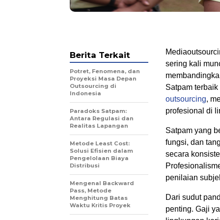
Mediaoutsourci
Berita Terkait
sering kali mu
Potret, Fenomena, dan
membandingkan 
Proyeksi Masa Depan
Outsourcing di
Satpam terbaik
Indonesia
outsourcing
, m
profesional di 
Paradoks Satpam:
Antara Regulasi dan
Realitas Lapangan
Satpam yang be
fungsi, dan t
Metode Least Cost:
Solusi Efisien dalam
secara konsiste
Pengelolaan Biaya
Profesionalism
Distribusi
penilaian subjek
Mengenal Backward
Pass, Metode
Dari sudut pand
Menghitung Batas
Waktu Kritis Proyek
penting. Gaji y