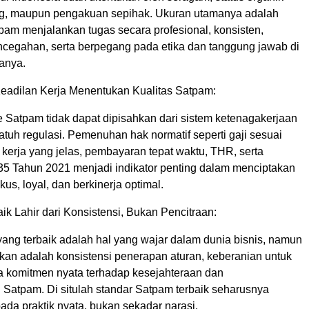
ng, maupun pengakuan sepihak. Ukuran utamanya adalah
am menjalankan tugas secara profesional, konsisten,
encegahan, serta berpegang pada etika dan tanggung jawab di
anya.
 Keadilan Kerja Menentukan Kualitas Satpam:
e Satpam tidak dapat dipisahkan dari sistem ketenagakerjaan
atuh regulasi. Pemenuhan hak normatif seperti gaji sesuai
erja yang jelas, pembayaran tepat waktu, THR, serta
5 Tahun 2021 menjadi indikator penting dalam menciptakan
us, loyal, dan berkinerja optimal.
baik Lahir dari Konsistensi, Bukan Pencitraan:
yang terbaik adalah hal yang wajar dalam dunia bisnis, namun
n adalah konsistensi penerapan aturan, keberanian untuk
ta komitmen nyata terhadap kesejahteraan dan
atpam. Di situlah standar Satpam terbaik seharusnya
da praktik nyata, bukan sekadar narasi.