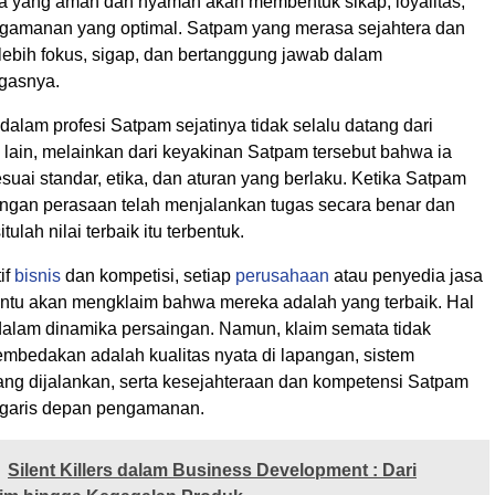
ja yang aman dan nyaman akan membentuk sikap, loyalitas,
ngamanan yang optimal. Satpam yang merasa sejahtera dan
lebih fokus, sigap, dan bertanggung jawab dalam
gasnya.
 dalam profesi Satpam sejatinya tidak selalu datang dari
 lain, melainkan dari keyakinan Satpam tersebut bahwa ia
esuai standar, etika, dan aturan yang berlaku. Ketika Satpam
engan perasaan telah menjalankan tugas secara benar dan
itulah nilai terbaik itu terbentuk.
if
bisnis
dan kompetisi, setiap
perusahaan
atau penyedia jasa
tu akan mengklaim bahwa mereka adalah yang terbaik. Hal
 dalam dinamika persaingan. Namun, klaim semata tidak
mbedakan adalah kualitas nyata di lapangan, sistem
g dijalankan, serta kesejahteraan dan kompetensi Satpam
 garis depan pengamanan.
Silent Killers dalam Business Development : Dari