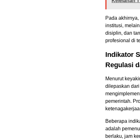
Kelelahan 
Pada akhirnya,
institusi, mela
disiplin, dan t
profesional di 
Indikator 
Regulasi d
Menurut keyakin
dilepaskan da
mengimplementa
pemerintah. Pr
ketenagakerjaan
Beberapa indik
adalah pemen
berlaku, jam ke