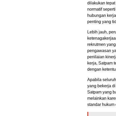
dilakukan tepat
normatif seper
hubungan kerja
penting yang ti
Lebih jauh, pe
ketenagakerjaa
rekrutmen yang 
pengawasan yan
penilaian kine
kerja, Satpam 
dengan ketentu
Apabila seluru
yang bekerja d
Satpam yang bai
melainkan kar
standar hukum d