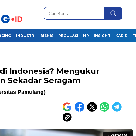
RCING
INDUSTRI
BISNIS
REGULASI
HR
INSIGHT
KARIR
T
 di Indonesia? Mengukur
an Sekadar Seragam
ersitas Pamulang)
Perbesar
Perbesar